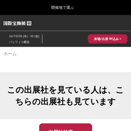
Press
ス
開催地で選ぶ
Escape
キ
to
ッ
close
HOME
グ
プ
the
ロ
2026年10月28日
し
ー
menu.
パシフィコ横浜/Pacifico Yokohama,Japan
26/10/28 (水) - 30 (金)
バ
来場/出展 申込み >
て
パシフィコ横浜
ル
進
ナ
10月 国際宝飾展 秋
ホーム
ビ
む
2026年10月28日
ゲ
パシフィコ横浜/Pacifico Yokohama,Japan
ー
シ
ョ
1月 国際宝飾展
ン
2027年01月27日
を
この出展社を見ている人は、こ
幕張メッセ/Makuhari Messe
折
り
ちらの出展社も見ています
た
5月 神戸 国際宝飾展
た
2027年05月20日
む
神戸国際展示場/ Kobe International Exhibition Hall, Japan