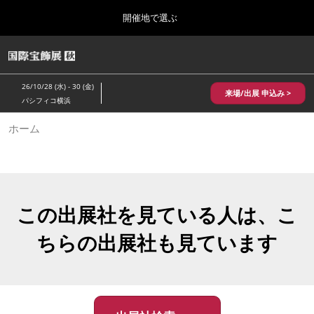
Press
ス
開催地で選ぶ
Escape
キ
to
ッ
close
HOME
グ
プ
the
ロ
2026年10月28日
し
ー
menu.
パシフィコ横浜/Pacifico Yokohama,Japan
26/10/28 (水) - 30 (金)
バ
来場/出展 申込み >
て
パシフィコ横浜
ル
進
ナ
10月 国際宝飾展 秋
ホーム
ビ
む
2026年10月28日
ゲ
パシフィコ横浜/Pacifico Yokohama,Japan
ー
シ
ョ
1月 国際宝飾展
ン
2027年01月27日
を
この出展社を見ている人は、こ
幕張メッセ/Makuhari Messe
折
り
ちらの出展社も見ています
た
5月 神戸 国際宝飾展
た
2027年05月20日
む
神戸国際展示場/ Kobe International Exhibition Hall, Japan