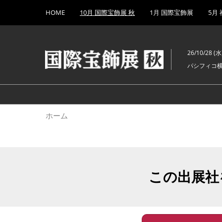
Press
ス
HOME
10月 国際宝飾展 秋
1月 国際宝飾展
5月
Escape
キ
to
ッ
close
プ
the
26/10/28 (水)
し
menu.
パシフィコ
て
進
む
ホーム
この出展社