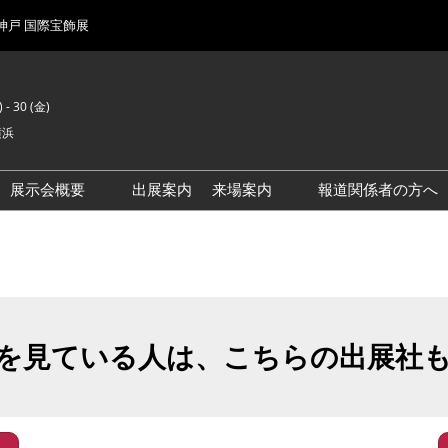
 神戸 国際宝飾展
 - 30 (金)
横浜
展示会概要
出展案内
来場案内
報道関係者の方へ
前回来場者数
会場風景
を見ている人は、こちらの出展社