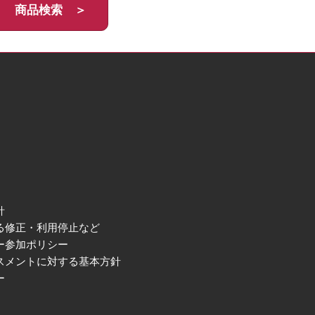
商品検索 ＞
針
る修正・利用停止など
ー参加ポリシー
スメントに対する基本方針
ー