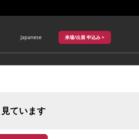
Japanese
来場/出展 申込み >
Japanese
English
繁體中文
も見ています