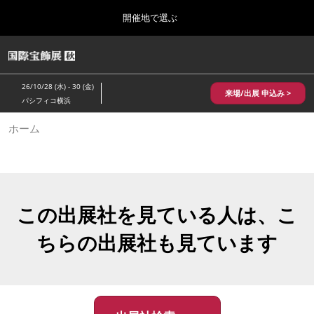
Press
ス
開催地で選ぶ
Escape
キ
to
ッ
close
HOME
グ
プ
the
ロ
2026年10月28日
し
ー
menu.
パシフィコ横浜/Pacifico Yokohama,Japan
26/10/28 (水) - 30 (金)
バ
来場/出展 申込み >
て
パシフィコ横浜
ル
進
ナ
10月 国際宝飾展 秋
ホーム
ビ
む
2026年10月28日
ゲ
パシフィコ横浜/Pacifico Yokohama,Japan
ー
シ
ョ
1月 国際宝飾展
ン
2027年01月27日
を
この出展社を見ている人は、こ
幕張メッセ/Makuhari Messe
折
り
ちらの出展社も見ています
た
5月 神戸 国際宝飾展
た
2027年05月20日
む
神戸国際展示場/ Kobe International Exhibition Hall, Japan