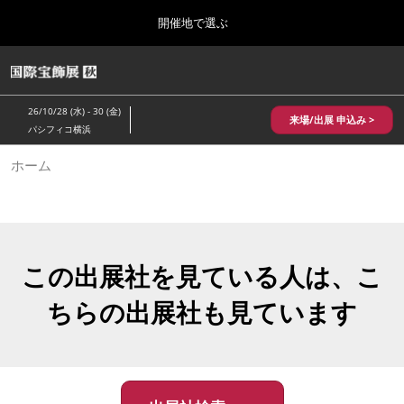
Press
ス
開催地で選ぶ
Escape
キ
to
ッ
close
HOME
グ
プ
the
ロ
2026年10月28日
し
ー
menu.
パシフィコ横浜/Pacifico Yokohama,Japan
26/10/28 (水) - 30 (金)
バ
来場/出展 申込み >
て
パシフィコ横浜
ル
進
ナ
10月 国際宝飾展 秋
ホーム
ビ
む
2026年10月28日
ゲ
パシフィコ横浜/Pacifico Yokohama,Japan
ー
シ
ョ
1月 国際宝飾展
ン
2027年01月27日
を
この出展社を見ている人は、こ
幕張メッセ/Makuhari Messe
折
り
ちらの出展社も見ています
た
5月 神戸 国際宝飾展
た
2027年05月20日
む
神戸国際展示場/ Kobe International Exhibition Hall, Japan