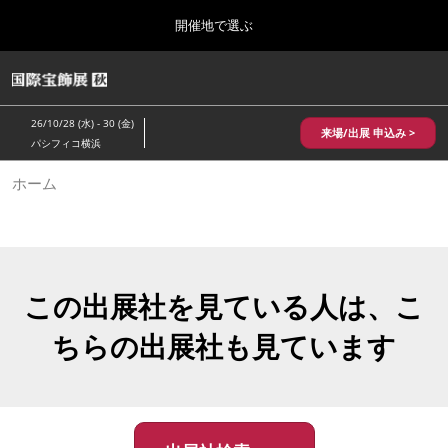
Press
ス
開催地で選ぶ
Escape
キ
to
ッ
close
HOME
グ
プ
the
ロ
2026年10月28日
し
ー
menu.
パシフィコ横浜/Pacifico Yokohama,Japan
26/10/28 (水) - 30 (金)
バ
来場/出展 申込み >
て
パシフィコ横浜
ル
進
ナ
10月 国際宝飾展 秋
ホーム
ビ
む
2026年10月28日
ゲ
パシフィコ横浜/Pacifico Yokohama,Japan
ー
シ
ョ
1月 国際宝飾展
ン
2027年01月27日
を
この出展社を見ている人は、こ
幕張メッセ/Makuhari Messe
折
り
ちらの出展社も見ています
た
5月 神戸 国際宝飾展
た
2027年05月20日
む
神戸国際展示場/ Kobe International Exhibition Hall, Japan