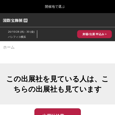
Press
ス
開催地で選ぶ
Escape
キ
to
ッ
close
HOME
グ
プ
the
ロ
2026年10月28日
し
ー
menu.
パシフィコ横浜/Pacifico Yokohama,Japan
26/10/28 (水) - 30 (金)
バ
来場/出展 申込み >
て
パシフィコ横浜
ル
進
ナ
10月 国際宝飾展 秋
ホーム
ビ
む
2026年10月28日
ゲ
パシフィコ横浜/Pacifico Yokohama,Japan
ー
シ
ョ
1月 国際宝飾展
ン
2027年01月27日
を
この出展社を見ている人は、こ
幕張メッセ/Makuhari Messe
折
り
ちらの出展社も見ています
た
5月 神戸 国際宝飾展
た
2027年05月20日
む
神戸国際展示場/ Kobe International Exhibition Hall, Japan