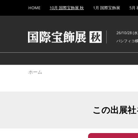
Press
ス
HOME
10月 国際宝飾展 秋
1月 国際宝飾展
5月
Escape
キ
to
ッ
close
プ
the
26/10/28 (水)
し
menu.
パシフィコ
て
進
む
ホーム
この出展社