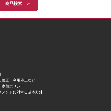
商品検索 ＞
針
る修正・利用停止など
ー参加ポリシー
スメントに対する基本方針
ー