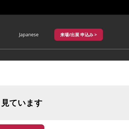
Japanese
来場/出展 申込み >
Japanese
English
繁體中文
も見ています