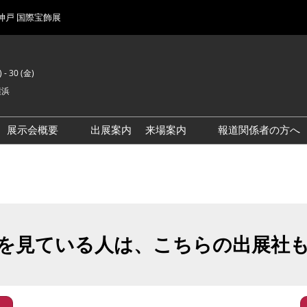
 神戸 国際宝飾展
 - 30 (金)
横浜
展示会概要
出展案内
来場案内
報道関係者の方へ
前回来場者数
会場風景
を見ている人は、こちらの出展社