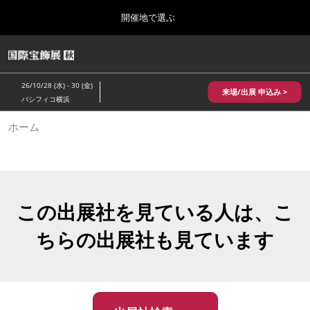
Press
ス
開催地で選ぶ
Escape
キ
to
ッ
close
HOME
グ
プ
the
ロ
2026年10月28日
し
ー
menu.
パシフィコ横浜/Pacifico Yokohama,Japan
26/10/28 (水) - 30 (金)
バ
来場/出展 申込み >
て
パシフィコ横浜
ル
進
ナ
10月 国際宝飾展 秋
ホーム
ビ
む
2026年10月28日
ゲ
パシフィコ横浜/Pacifico Yokohama,Japan
ー
シ
ョ
1月 国際宝飾展
ン
2027年01月27日
を
この出展社を見ている人は、こ
幕張メッセ/Makuhari Messe
折
り
ちらの出展社も見ています
た
5月 神戸 国際宝飾展
た
2027年05月20日
む
神戸国際展示場/ Kobe International Exhibition Hall, Japan