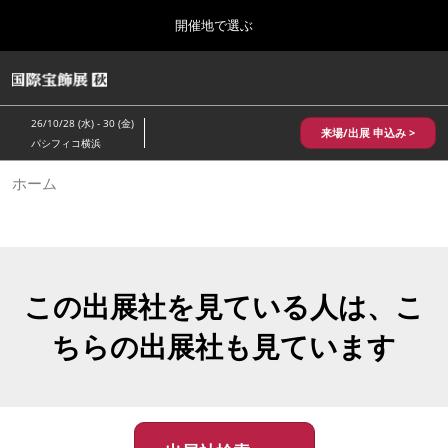
Press
ス
開催地で選ぶ
Escape
キ
to
ッ
close
HOME
グ
プ
the
ロ
2026年10月28日
し
ー
menu.
パシフィコ横浜/Pacifico Yokohama,Japan
26/10/28 (水) - 30 (金)
バ
来場/出展 申込み >
て
パシフィコ横浜
ル
進
ナ
10月 国際宝飾展 秋
ホーム
ビ
む
2026年10月28日
ゲ
パシフィコ横浜/Pacifico Yokohama,Japan
ー
シ
ョ
1月 国際宝飾展
ン
2027年01月27日
を
この出展社を見ている人は、こ
幕張メッセ/Makuhari Messe
折
り
ちらの出展社も見ています
た
5月 神戸 国際宝飾展
た
2027年05月20日
む
神戸国際展示場/ Kobe International Exhibition Hall, Japan