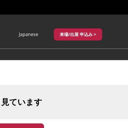
Japanese
来場/出展 申込み >
Japanese
English
繁體中文
も見ています