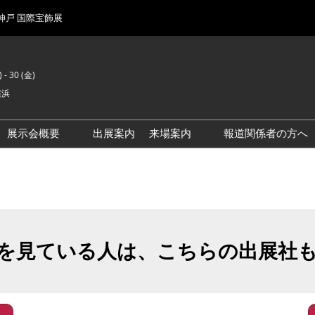
 神戸 国際宝飾展
 - 30 (金)
横浜
展示会概要
出展案内
来場案内
報道関係者の方へ
前回来場者数
会場風景
を見ている人は、こちらの出展社