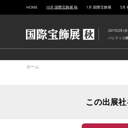
Press
ス
HOME
10月 国際宝飾展 秋
1月 国際宝飾展
5月
Escape
キ
to
ッ
close
プ
the
26/10/28 (水)
し
menu.
パシフィコ
て
進
む
ホーム
この出展社