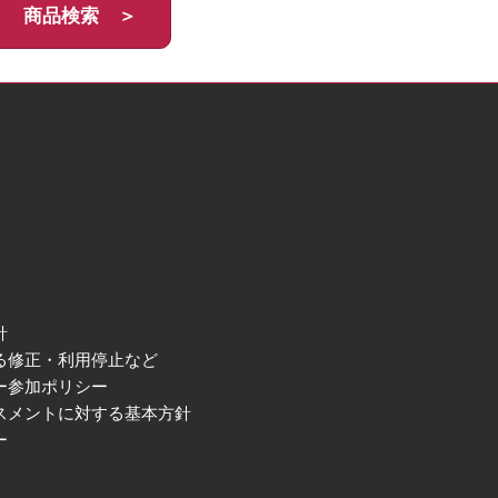
商品検索 ＞
針
る修正・利用停止など
ー参加ポリシー
スメントに対する基本方針
ー