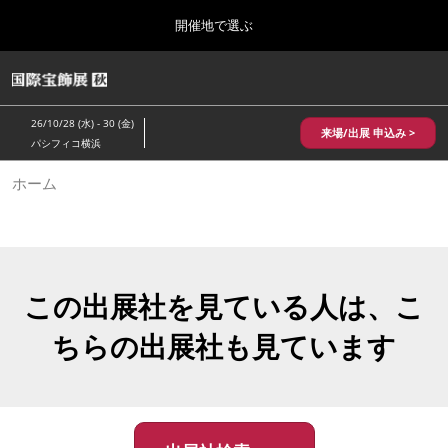
Press
ス
開催地で選ぶ
Escape
キ
to
ッ
close
HOME
グ
プ
the
ロ
2026年10月28日
し
ー
menu.
パシフィコ横浜/Pacifico Yokohama,Japan
26/10/28 (水) - 30 (金)
バ
来場/出展 申込み >
て
パシフィコ横浜
ル
進
ナ
10月 国際宝飾展 秋
ホーム
ビ
む
2026年10月28日
ゲ
パシフィコ横浜/Pacifico Yokohama,Japan
ー
シ
ョ
1月 国際宝飾展
ン
2027年01月27日
を
この出展社を見ている人は、こ
幕張メッセ/Makuhari Messe
折
り
ちらの出展社も見ています
た
5月 神戸 国際宝飾展
た
2027年05月20日
む
神戸国際展示場/ Kobe International Exhibition Hall, Japan