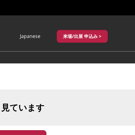
Japanese
来場/出展 申込み >
Japanese
English
繁體中文
も見ています