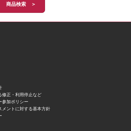
商品検索 ＞
針
る修正・利用停止など
ー参加ポリシー
スメントに対する基本方針
ー