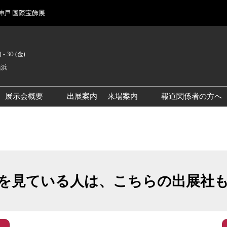
 神戸 国際宝飾展
 - 30 (金)
横浜
展示会概要
出展案内
来場案内
報道関係者の方へ
前回来場者数
会場風景
を見ている人は、こちらの出展社