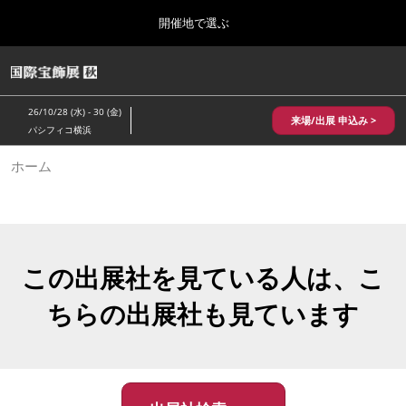
Press
ス
開催地で選ぶ
Escape
キ
to
ッ
close
HOME
グ
プ
the
ロ
2026年10月28日
し
ー
menu.
パシフィコ横浜/Pacifico Yokohama,Japan
26/10/28 (水) - 30 (金)
バ
来場/出展 申込み >
て
パシフィコ横浜
ル
進
ナ
10月 国際宝飾展 秋
ホーム
ビ
む
2026年10月28日
ゲ
パシフィコ横浜/Pacifico Yokohama,Japan
ー
シ
ョ
1月 国際宝飾展
ン
2027年01月27日
を
この出展社を見ている人は、こ
幕張メッセ/Makuhari Messe
折
り
ちらの出展社も見ています
た
5月 神戸 国際宝飾展
た
2027年05月20日
む
神戸国際展示場/ Kobe International Exhibition Hall, Japan