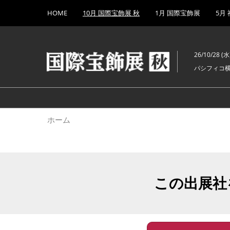
Press
ス
HOME
10月 国際宝飾展 秋
1月 国際宝飾展
5月
Escape
キ
to
ッ
close
プ
the
26/10/28 (水)
し
menu.
パシフィコ
て
進
む
ホーム
この出展社