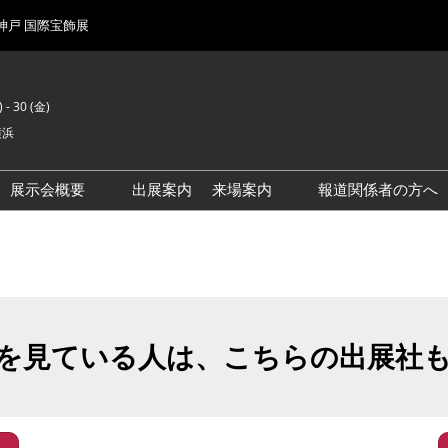
 神戸 国際宝飾展
 - 30 (金)
横浜
展示会概要
出展案内
来場案内
報道関係者の方へ
前回来場者数
会場風景
を見ている人は、こちらの出展社