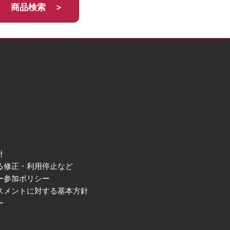
商品検索 ＞
針
る修正・利用停止など
ー参加ポリシー
スメントに対する基本方針
ー