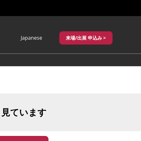
Japanese
来場/出展 申込み >
Japanese
English
繁體中文
も見ています