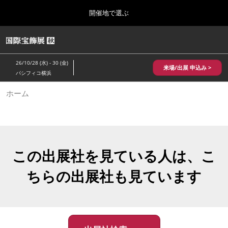
Press
ス
開催地で選ぶ
Escape
キ
to
ッ
close
HOME
グ
プ
the
ロ
2026年10月28日
し
ー
menu.
パシフィコ横浜/Pacifico Yokohama,Japan
26/10/28 (水) - 30 (金)
バ
来場/出展 申込み >
て
パシフィコ横浜
ル
進
ナ
10月 国際宝飾展 秋
ホーム
ビ
む
2026年10月28日
ゲ
パシフィコ横浜/Pacifico Yokohama,Japan
ー
シ
ョ
1月 国際宝飾展
ン
2027年01月27日
を
この出展社を見ている人は、こ
幕張メッセ/Makuhari Messe
折
り
ちらの出展社も見ています
た
5月 神戸 国際宝飾展
た
2027年05月20日
む
神戸国際展示場/ Kobe International Exhibition Hall, Japan