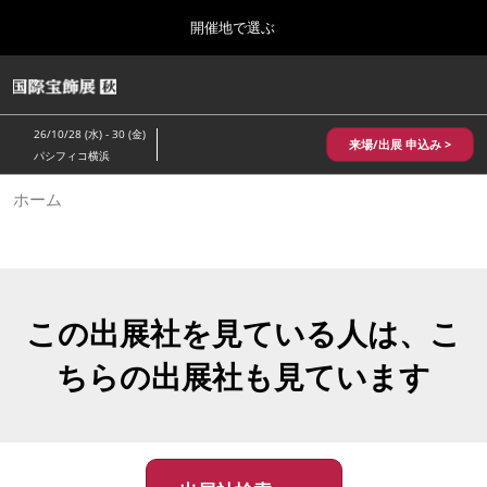
Press
ス
開催地で選ぶ
Escape
キ
to
ッ
close
HOME
グ
プ
the
ロ
2026年10月28日
し
ー
menu.
パシフィコ横浜/Pacifico Yokohama,Japan
26/10/28 (水) - 30 (金)
バ
来場/出展 申込み >
て
パシフィコ横浜
ル
進
ナ
10月 国際宝飾展 秋
ホーム
ビ
む
2026年10月28日
ゲ
パシフィコ横浜/Pacifico Yokohama,Japan
ー
シ
ョ
1月 国際宝飾展
ン
2027年01月27日
を
この出展社を見ている人は、こ
幕張メッセ/Makuhari Messe
折
り
ちらの出展社も見ています
た
5月 神戸 国際宝飾展
た
2027年05月20日
む
神戸国際展示場/ Kobe International Exhibition Hall, Japan