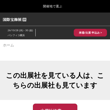
Press
ス
開催地で選ぶ
Escape
キ
to
ッ
close
HOME
グ
プ
the
ロ
2026年10月28日
し
ー
menu.
パシフィコ横浜/Pacifico Yokohama,Japan
26/10/28 (水) - 30 (金)
バ
来場/出展 申込み >
て
パシフィコ横浜
ル
進
ナ
10月 国際宝飾展 秋
ホーム
ビ
む
2026年10月28日
ゲ
パシフィコ横浜/Pacifico Yokohama,Japan
ー
シ
ョ
1月 国際宝飾展
ン
2027年01月27日
を
この出展社を見ている人は、こ
幕張メッセ/Makuhari Messe
折
り
ちらの出展社も見ています
た
5月 神戸 国際宝飾展
た
2027年05月20日
む
神戸国際展示場/ Kobe International Exhibition Hall, Japan