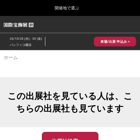
Press
ス
開催地で選ぶ
Escape
キ
to
ッ
close
HOME
グ
プ
the
ロ
2026年10月28日
し
ー
menu.
パシフィコ横浜/Pacifico Yokohama,Japan
26/10/28 (水) - 30 (金)
バ
来場/出展 申込み >
て
パシフィコ横浜
ル
進
ナ
10月 国際宝飾展 秋
ホーム
ビ
む
2026年10月28日
ゲ
パシフィコ横浜/Pacifico Yokohama,Japan
ー
シ
ョ
1月 国際宝飾展
ン
2027年01月27日
を
この出展社を見ている人は、こ
幕張メッセ/Makuhari Messe
折
り
ちらの出展社も見ています
た
5月 神戸 国際宝飾展
た
2027年05月20日
む
神戸国際展示場/ Kobe International Exhibition Hall, Japan