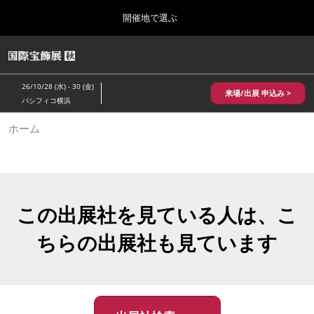
Press
ス
開催地で選ぶ
Escape
キ
to
ッ
close
HOME
グ
プ
the
ロ
2026年10月28日
し
ー
menu.
パシフィコ横浜/Pacifico Yokohama,Japan
26/10/28 (水) - 30 (金)
バ
来場/出展 申込み >
て
パシフィコ横浜
ル
進
ナ
10月 国際宝飾展 秋
ホーム
ビ
む
2026年10月28日
ゲ
パシフィコ横浜/Pacifico Yokohama,Japan
ー
シ
ョ
1月 国際宝飾展
ン
2027年01月27日
を
この出展社を見ている人は、こ
幕張メッセ/Makuhari Messe
折
り
ちらの出展社も見ています
た
5月 神戸 国際宝飾展
た
2027年05月20日
む
神戸国際展示場/ Kobe International Exhibition Hall, Japan