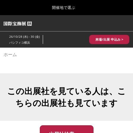
Press
ス
開催地で選ぶ
Escape
キ
to
ッ
close
HOME
グ
プ
the
ロ
2026年10月28日
し
ー
menu.
パシフィコ横浜/Pacifico Yokohama,Japan
26/10/28 (水) - 30 (金)
バ
来場/出展 申込み >
て
パシフィコ横浜
ル
進
ナ
10月 国際宝飾展 秋
ホーム
ビ
む
2026年10月28日
ゲ
パシフィコ横浜/Pacifico Yokohama,Japan
ー
シ
ョ
1月 国際宝飾展
ン
2027年01月27日
を
この出展社を見ている人は、こ
幕張メッセ/Makuhari Messe
折
り
ちらの出展社も見ています
た
5月 神戸 国際宝飾展
た
2027年05月20日
む
神戸国際展示場/ Kobe International Exhibition Hall, Japan