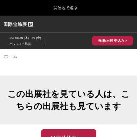
Press
ス
開催地で選ぶ
Escape
キ
to
ッ
close
HOME
グ
プ
the
ロ
2026年10月28日
し
ー
menu.
パシフィコ横浜/Pacifico Yokohama,Japan
26/10/28 (水) - 30 (金)
バ
来場/出展 申込み >
て
パシフィコ横浜
ル
進
ナ
10月 国際宝飾展 秋
ホーム
ビ
む
2026年10月28日
ゲ
パシフィコ横浜/Pacifico Yokohama,Japan
ー
シ
ョ
1月 国際宝飾展
ン
2027年01月27日
を
この出展社を見ている人は、こ
幕張メッセ/Makuhari Messe
折
り
ちらの出展社も見ています
た
5月 神戸 国際宝飾展
た
2027年05月20日
む
神戸国際展示場/ Kobe International Exhibition Hall, Japan