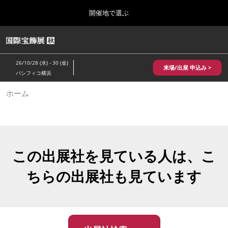
Press
ス
開催地で選ぶ
Escape
キ
to
ッ
close
HOME
グ
プ
the
ロ
2026年10月28日
し
ー
menu.
パシフィコ横浜/Pacifico Yokohama,Japan
26/10/28 (水) - 30 (金)
バ
来場/出展 申込み >
て
パシフィコ横浜
ル
進
ナ
10月 国際宝飾展 秋
ホーム
ビ
む
2026年10月28日
ゲ
パシフィコ横浜/Pacifico Yokohama,Japan
ー
シ
ョ
1月 国際宝飾展
ン
2027年01月27日
を
この出展社を見ている人は、こ
幕張メッセ/Makuhari Messe
折
り
ちらの出展社も見ています
た
5月 神戸 国際宝飾展
た
2027年05月20日
む
神戸国際展示場/ Kobe International Exhibition Hall, Japan