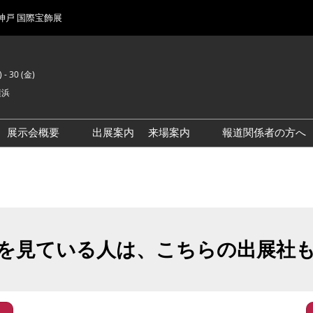
 神戸 国際宝飾展
 - 30 (金)
横浜
展示会概要
出展案内
来場案内
報道関係者の方へ
前回来場者数
会場風景
を見ている人は、こちらの出展社