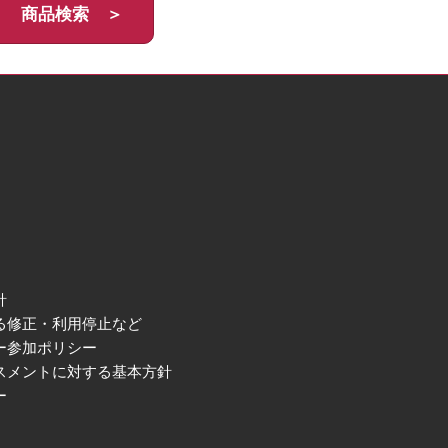
商品検索 ＞
針
る修正・利用停止など
ー参加ポリシー
スメントに対する基本方針
ー