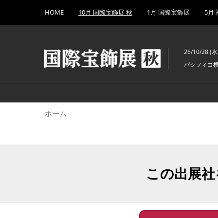
Press
ス
HOME
10月 国際宝飾展 秋
1月 国際宝飾展
5月
Escape
キ
to
ッ
close
プ
the
26/10/28 (水)
し
menu.
パシフィコ
て
進
む
ホーム
この出展社