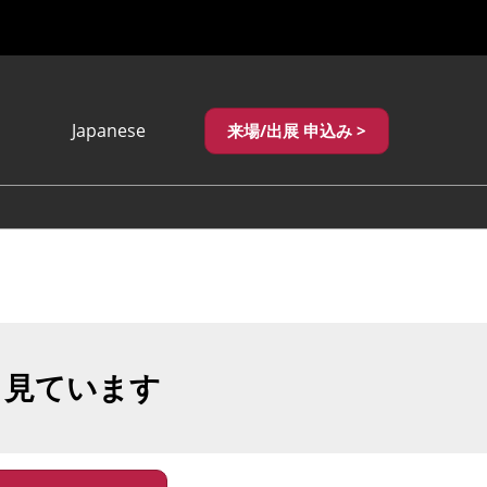
Japanese
来場/出展 申込み >
Japanese
English
繁體中文
も見ています