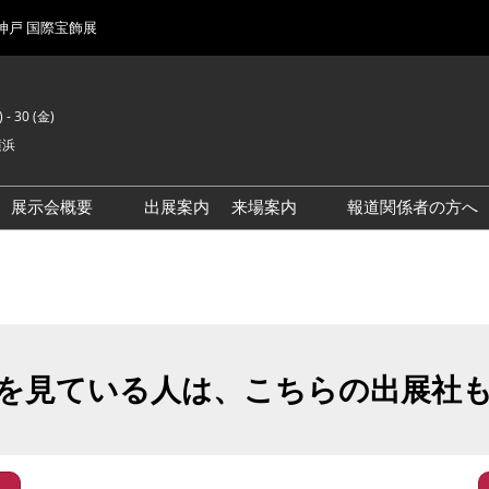
 神戸 国際宝飾展
 - 30 (金)
横浜
展示会概要
出展案内
来場案内
報道関係者の方へ
前回来場者数
会場風景
を見ている人は、こちらの出展社