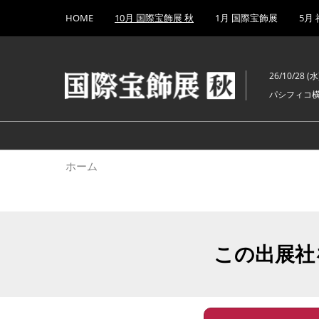
Press
ス
HOME
10月 国際宝飾展 秋
1月 国際宝飾展
5月
Escape
キ
to
ッ
close
プ
the
26/10/28 (水)
し
menu.
パシフィコ
て
進
む
ホーム
この出展社