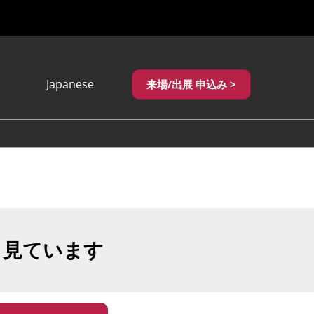
Japanese
来場/出展 申込み >
Japanese
English
繁體中文
も見ています