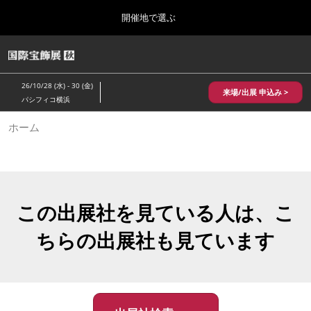
Press
ス
開催地で選ぶ
Escape
キ
to
ッ
close
HOME
グ
プ
the
ロ
2026年10月28日
し
ー
menu.
パシフィコ横浜/Pacifico Yokohama,Japan
26/10/28 (水) - 30 (金)
バ
来場/出展 申込み >
て
パシフィコ横浜
ル
進
ナ
10月 国際宝飾展 秋
ホーム
ビ
む
2026年10月28日
ゲ
パシフィコ横浜/Pacifico Yokohama,Japan
ー
シ
ョ
1月 国際宝飾展
ン
2027年01月27日
を
この出展社を見ている人は、こ
幕張メッセ/Makuhari Messe
折
り
ちらの出展社も見ています
た
5月 神戸 国際宝飾展
た
2027年05月20日
む
神戸国際展示場/ Kobe International Exhibition Hall, Japan