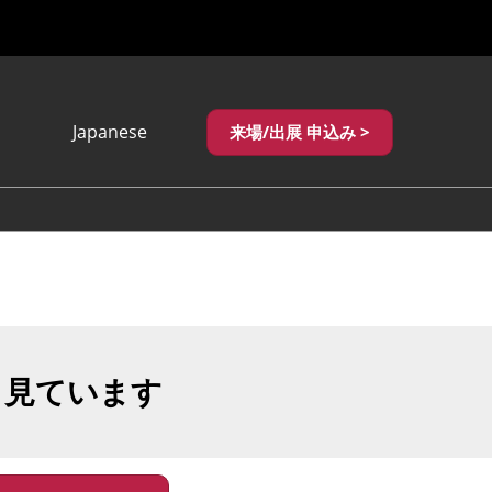
Japanese
来場/出展 申込み >
Japanese
English
繁體中文
も見ています