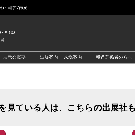
 神戸 国際宝飾展
 - 30 (金)
横浜
展示会概要
出展案内
来場案内
報道関係者の方へ
前回来場者数
会場風景
を見ている人は、こちらの出展社