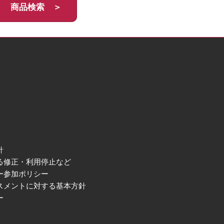
商品検索 ＞
針
る修正・利用停止など
ー参加ポリシー
スメントに対する基本方針
ー