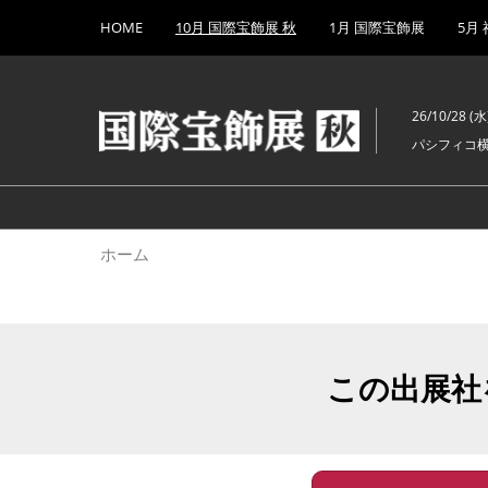
Press
ス
HOME
10月 国際宝飾展 秋
1月 国際宝飾展
5月
Escape
キ
to
ッ
close
プ
the
26/10/28 (水)
し
menu.
パシフィコ
て
進
む
ホーム
この出展社