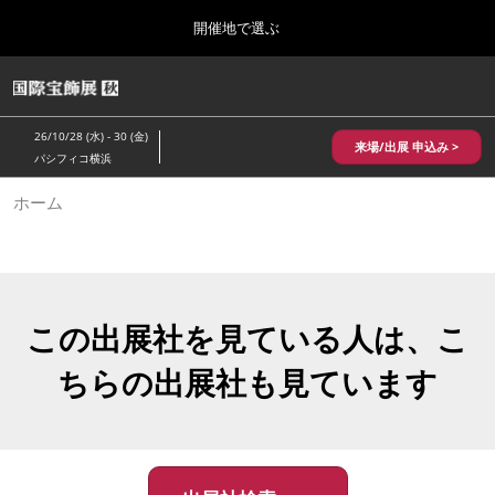
Press
ス
開催地で選ぶ
Escape
キ
to
ッ
close
HOME
グ
プ
the
ロ
2026年10月28日
し
ー
menu.
パシフィコ横浜/Pacifico Yokohama,Japan
26/10/28 (水) - 30 (金)
バ
来場/出展 申込み >
て
パシフィコ横浜
ル
進
ナ
10月 国際宝飾展 秋
ホーム
ビ
む
2026年10月28日
ゲ
パシフィコ横浜/Pacifico Yokohama,Japan
ー
シ
ョ
1月 国際宝飾展
ン
2027年01月27日
を
この出展社を見ている人は、こ
幕張メッセ/Makuhari Messe
折
り
ちらの出展社も見ています
た
5月 神戸 国際宝飾展
た
2027年05月20日
む
神戸国際展示場/ Kobe International Exhibition Hall, Japan