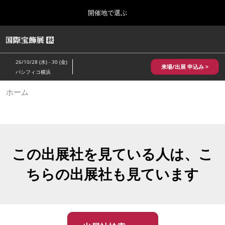
Press
ス
開催地で選ぶ
Escape
キ
to
ッ
close
HOME
グ
プ
the
ロ
2026年10月28日
し
ー
menu.
パシフィコ横浜/Pacifico Yokohama,Japan
26/10/28 (水) - 30 (金)
バ
来場/出展 申込み >
て
パシフィコ横浜
ル
進
ナ
10月 国際宝飾展 秋
ホーム
ビ
む
2026年10月28日
ゲ
パシフィコ横浜/Pacifico Yokohama,Japan
ー
シ
ョ
1月 国際宝飾展
ン
2027年01月27日
を
この出展社を見ている人は、こ
幕張メッセ/Makuhari Messe
折
り
ちらの出展社も見ています
た
5月 神戸 国際宝飾展
た
2027年05月20日
む
神戸国際展示場/ Kobe International Exhibition Hall, Japan