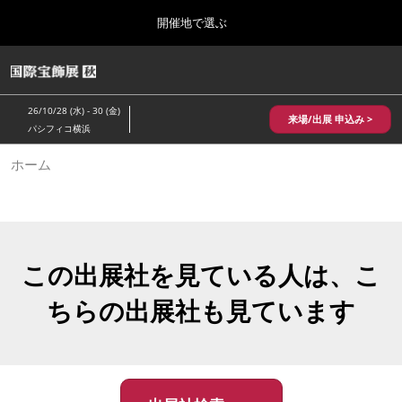
Press
ス
開催地で選ぶ
Escape
キ
to
ッ
close
HOME
グ
プ
the
ロ
2026年10月28日
し
ー
menu.
パシフィコ横浜/Pacifico Yokohama,Japan
26/10/28 (水) - 30 (金)
バ
来場/出展 申込み >
て
パシフィコ横浜
ル
進
ナ
10月 国際宝飾展 秋
ホーム
ビ
む
2026年10月28日
ゲ
パシフィコ横浜/Pacifico Yokohama,Japan
ー
シ
ョ
1月 国際宝飾展
ン
2027年01月27日
を
この出展社を見ている人は、こ
幕張メッセ/Makuhari Messe
折
り
ちらの出展社も見ています
た
5月 神戸 国際宝飾展
た
2027年05月20日
む
神戸国際展示場/ Kobe International Exhibition Hall, Japan