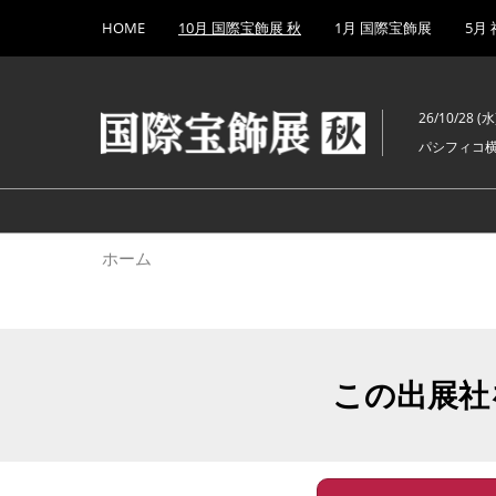
Press
ス
HOME
10月 国際宝飾展 秋
1月 国際宝飾展
5月
Escape
キ
to
ッ
close
プ
the
26/10/28 (水)
し
menu.
パシフィコ
て
進
む
ホーム
この出展社