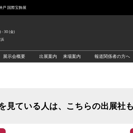
 神戸 国際宝飾展
 - 30 (金)
横浜
展示会概要
出展案内
来場案内
報道関係者の方へ
前回来場者数
会場風景
を見ている人は、こちらの出展社