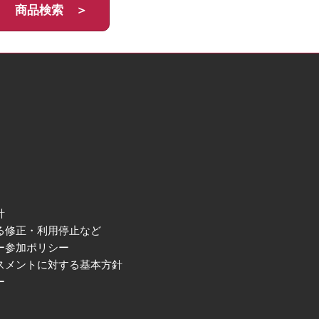
商品検索 ＞
針
る修正・利用停止など
ー参加ポリシー
スメントに対する基本方針
ー