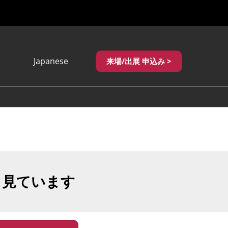
Japanese
来場/出展 申込み >
Japanese
English
繁體中文
も見ています