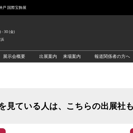
 神戸 国際宝飾展
 - 30 (金)
横浜
展示会概要
出展案内
来場案内
報道関係者の方へ
前回来場者数
会場風景
を見ている人は、こちらの出展社