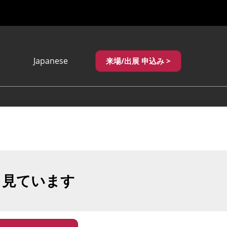
Japanese
来場/出展 申込み >
Japanese
English
繁體中文
も見ています