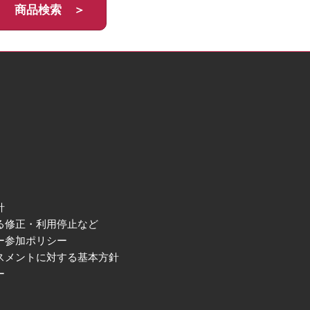
商品検索 ＞
針
る修正・利用停止など
ー参加ポリシー
スメントに対する基本方針
ー