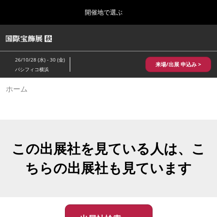
Press
ス
開催地で選ぶ
Escape
キ
to
ッ
close
HOME
グ
プ
the
ロ
2026年10月28日
し
ー
menu.
パシフィコ横浜/Pacifico Yokohama,Japan
26/10/28 (水) - 30 (金)
バ
来場/出展 申込み >
て
パシフィコ横浜
ル
進
ナ
10月 国際宝飾展 秋
ホーム
ビ
む
2026年10月28日
ゲ
パシフィコ横浜/Pacifico Yokohama,Japan
ー
シ
ョ
1月 国際宝飾展
ン
2027年01月27日
を
この出展社を見ている人は、こ
幕張メッセ/Makuhari Messe
折
り
ちらの出展社も見ています
た
5月 神戸 国際宝飾展
た
2027年05月20日
む
神戸国際展示場/ Kobe International Exhibition Hall, Japan