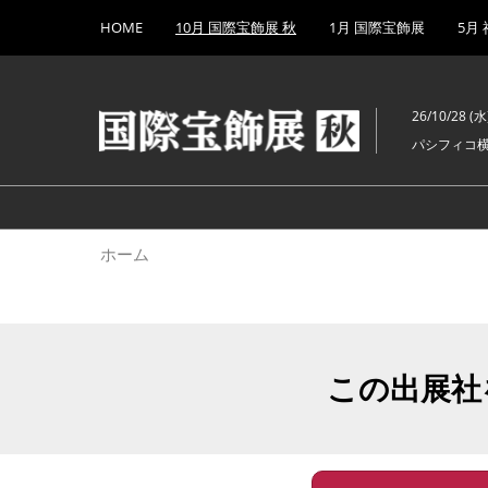
Press
ス
HOME
10月 国際宝飾展 秋
1月 国際宝飾展
5月
Escape
キ
to
ッ
close
プ
the
26/10/28 (水)
し
menu.
パシフィコ
て
進
む
ホーム
この出展社