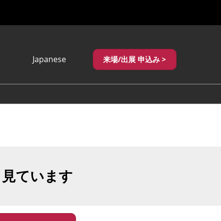
Japanese
来場/出展 申込み >
Japanese
English
繁體中文
も見ています