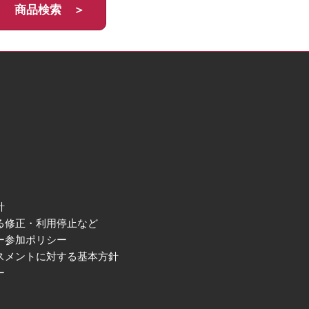
商品検索 ＞
針
る修正・利用停止など
ー参加ポリシー
スメントに対する基本方針
ー