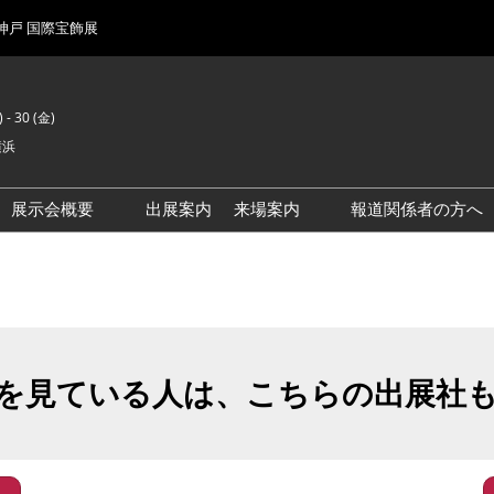
 神戸 国際宝飾展
 - 30 (金)
横浜
展示会概要
出展案内
来場案内
報道関係者の方へ
前回来場者数
会場風景
を見ている人は、こちらの出展社