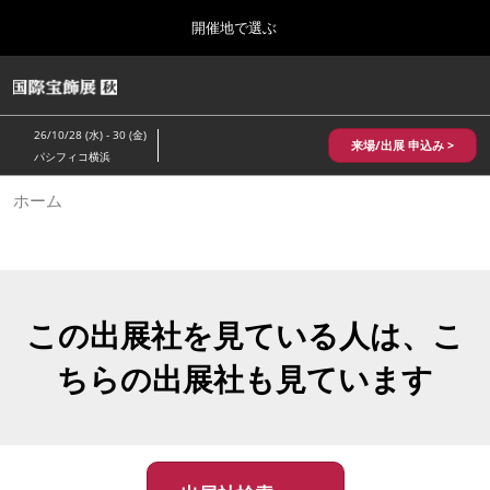
Press
ス
開催地で選ぶ
Escape
キ
to
ッ
close
HOME
グ
プ
the
ロ
2026年10月28日
し
ー
menu.
パシフィコ横浜/Pacifico Yokohama,Japan
26/10/28 (水) - 30 (金)
バ
来場/出展 申込み >
て
パシフィコ横浜
ル
進
ナ
10月 国際宝飾展 秋
ホーム
ビ
む
2026年10月28日
ゲ
パシフィコ横浜/Pacifico Yokohama,Japan
ー
シ
ョ
1月 国際宝飾展
ン
2027年01月27日
を
この出展社を見ている人は、こ
幕張メッセ/Makuhari Messe
折
り
ちらの出展社も見ています
た
5月 神戸 国際宝飾展
た
2027年05月20日
む
神戸国際展示場/ Kobe International Exhibition Hall, Japan