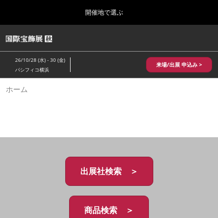
Press
ス
開催地で選ぶ
Escape
キ
to
ッ
close
HOME
グ
プ
the
ロ
2026年10月28日
し
ー
menu.
パシフィコ横浜/Pacifico Yokohama,Japan
26/10/28 (水) - 30 (金)
バ
来場/出展 申込み >
て
パシフィコ横浜
ル
進
ナ
10月 国際宝飾展 秋
ホーム
ビ
む
2026年10月28日
ゲ
パシフィコ横浜/Pacifico Yokohama,Japan
ー
シ
ョ
1月 国際宝飾展
ン
2027年01月27日
を
幕張メッセ/Makuhari Messe
折
り
た
出展社検索 ＞
5月 神戸 国際宝飾展
た
2027年05月20日
む
神戸国際展示場/ Kobe International Exhibition Hall, Japan
商品検索 ＞