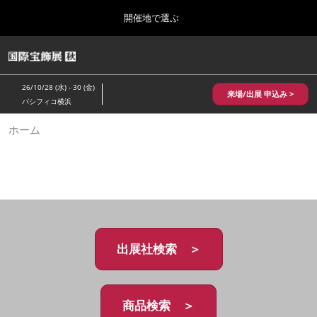
Press
ス
開催地で選ぶ
Escape
キ
to
ッ
close
HOME
グ
プ
the
ロ
2026年10月28日
し
ー
menu.
パシフィコ横浜/Pacifico Yokohama,Japan
26/10/28 (水) - 30 (金)
バ
来場/出展 申込み >
て
パシフィコ横浜
ル
進
ナ
10月 国際宝飾展 秋
ホーム
ビ
む
2026年10月28日
ゲ
パシフィコ横浜/Pacifico Yokohama,Japan
ー
シ
ョ
1月 国際宝飾展
ン
2027年01月27日
を
幕張メッセ/Makuhari Messe
折
り
た
出展社検索 ＞
5月 神戸 国際宝飾展
た
2027年05月20日
む
神戸国際展示場/ Kobe International Exhibition Hall, Japan
商品検索 ＞