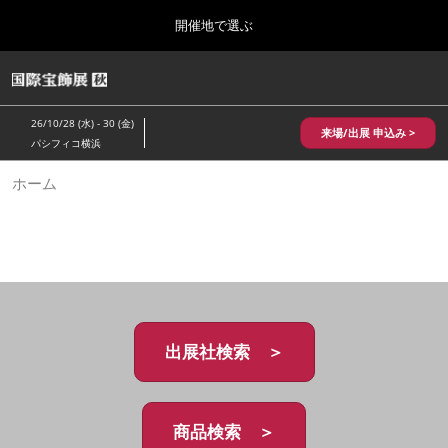
Press
ス
開催地で選ぶ
Escape
キ
to
ッ
close
HOME
グ
プ
the
ロ
2026年10月28日
し
ー
menu.
パシフィコ横浜/Pacifico Yokohama,Japan
26/10/28 (水) - 30 (金)
バ
来場/出展 申込み >
て
パシフィコ横浜
ル
進
ナ
10月 国際宝飾展 秋
ホーム
ビ
む
2026年10月28日
ゲ
パシフィコ横浜/Pacifico Yokohama,Japan
ー
シ
ョ
1月 国際宝飾展
ン
2027年01月27日
を
幕張メッセ/Makuhari Messe
折
り
た
出展社検索 ＞
5月 神戸 国際宝飾展
た
2027年05月20日
む
神戸国際展示場/ Kobe International Exhibition Hall, Japan
商品検索 ＞