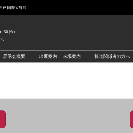
 神戸 国際宝飾展
 - 30 (金)
横浜
展示会概要
出展案内
来場案内
報道関係者の方へ
前回来場者数
会場風景