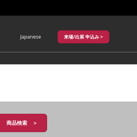
Japanese
来場/出展 申込み >
Japanese
English
繁體中文
商品検索 ＞