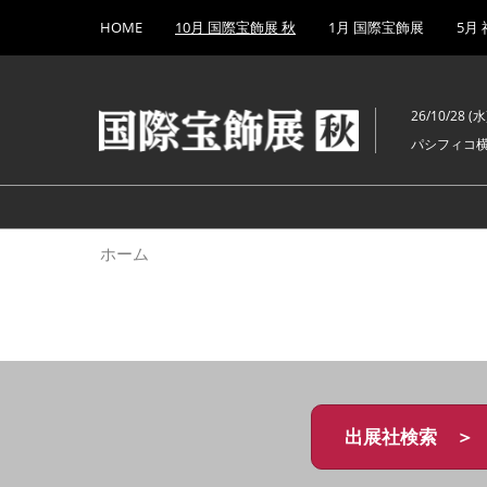
Press
ス
HOME
10月 国際宝飾展 秋
1月 国際宝飾展
5月
Escape
キ
to
ッ
close
プ
the
26/10/28 (水)
し
menu.
パシフィコ
て
進
む
ホーム
出展社検索 ＞