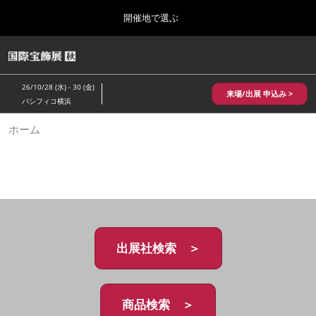
Press
ス
開催地で選ぶ
Escape
キ
to
ッ
close
HOME
グ
プ
the
ロ
2026年10月28日
し
ー
menu.
パシフィコ横浜/Pacifico Yokohama,Japan
26/10/28 (水) - 30 (金)
バ
来場/出展 申込み >
て
パシフィコ横浜
ル
進
ナ
10月 国際宝飾展 秋
ホーム
ビ
む
2026年10月28日
ゲ
パシフィコ横浜/Pacifico Yokohama,Japan
ー
シ
ョ
1月 国際宝飾展
ン
2027年01月27日
を
幕張メッセ/Makuhari Messe
折
り
た
出展社検索 ＞
5月 神戸 国際宝飾展
た
2027年05月20日
む
神戸国際展示場/ Kobe International Exhibition Hall, Japan
商品検索 ＞