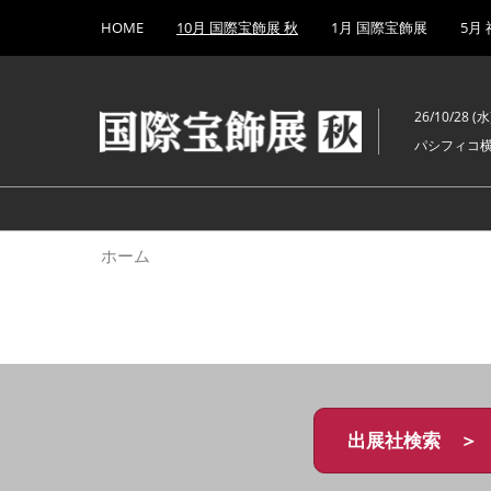
Press
ス
HOME
10月 国際宝飾展 秋
1月 国際宝飾展
5月
Escape
キ
to
ッ
close
プ
the
26/10/28 (水)
し
menu.
パシフィコ
て
進
む
ホーム
出展社検索 ＞