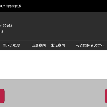
 神戸 国際宝飾展
 - 30 (金)
横浜
展示会概要
出展案内
来場案内
報道関係者の方へ
前回来場者数
会場風景