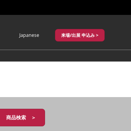
Japanese
来場/出展 申込み >
Japanese
English
繁體中文
商品検索 ＞