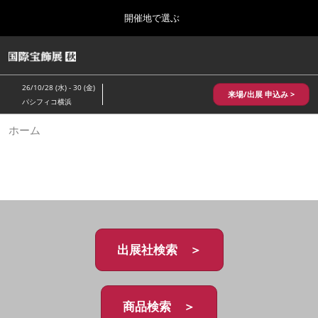
Press
ス
開催地で選ぶ
Escape
キ
to
ッ
close
HOME
グ
プ
the
ロ
2026年10月28日
し
ー
menu.
パシフィコ横浜/Pacifico Yokohama,Japan
26/10/28 (水) - 30 (金)
バ
来場/出展 申込み >
て
パシフィコ横浜
ル
進
ナ
10月 国際宝飾展 秋
ホーム
ビ
む
2026年10月28日
ゲ
パシフィコ横浜/Pacifico Yokohama,Japan
ー
シ
ョ
1月 国際宝飾展
ン
2027年01月27日
を
幕張メッセ/Makuhari Messe
折
り
た
出展社検索 ＞
5月 神戸 国際宝飾展
た
2027年05月20日
む
神戸国際展示場/ Kobe International Exhibition Hall, Japan
商品検索 ＞