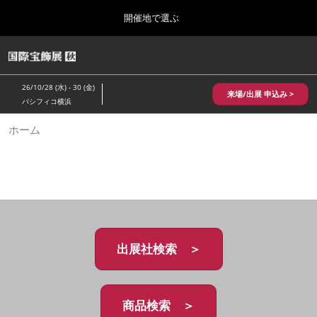
Press
ス
開催地で選ぶ
Escape
キ
to
ッ
close
HOME
グ
プ
the
ロ
2026年10月28日
し
ー
menu.
パシフィコ横浜/Pacifico Yokohama,Japan
26/10/28 (水) - 30 (金)
バ
来場/出展 申込み >
て
パシフィコ横浜
ル
進
ナ
10月 国際宝飾展 秋
ホーム
ビ
む
2026年10月28日
ゲ
パシフィコ横浜/Pacifico Yokohama,Japan
ー
シ
ョ
1月 国際宝飾展
ン
2027年01月27日
を
幕張メッセ/Makuhari Messe
折
り
た
出展社検索 ＞
5月 神戸 国際宝飾展
た
2027年05月20日
む
神戸国際展示場/ Kobe International Exhibition Hall, Japan
商品検索 ＞