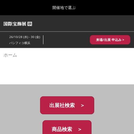
Press
ス
開催地で選ぶ
Escape
キ
to
ッ
close
HOME
グ
プ
the
ロ
2026年10月28日
し
ー
menu.
パシフィコ横浜/Pacifico Yokohama,Japan
26/10/28 (水) - 30 (金)
バ
来場/出展 申込み >
て
パシフィコ横浜
ル
進
ナ
10月 国際宝飾展 秋
ホーム
ビ
む
2026年10月28日
ゲ
パシフィコ横浜/Pacifico Yokohama,Japan
ー
シ
ョ
1月 国際宝飾展
ン
2027年01月27日
を
幕張メッセ/Makuhari Messe
折
り
た
出展社検索 ＞
5月 神戸 国際宝飾展
た
2027年05月20日
む
神戸国際展示場/ Kobe International Exhibition Hall, Japan
商品検索 ＞