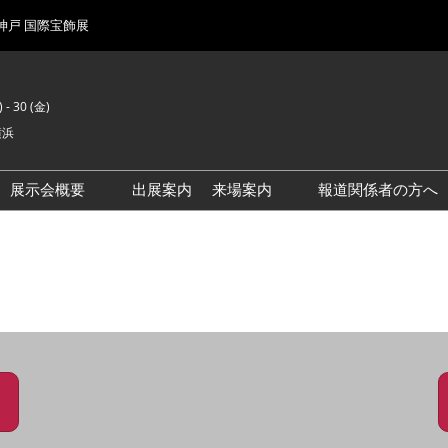
 神戸 国際宝飾展
 - 30 (金)
横浜
展示会概要
出展案内
来場案内
報道関係者の方へ
前回来場者数
会場風景