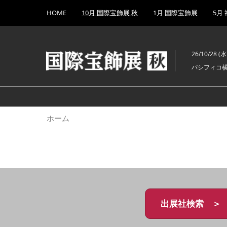
Press
ス
HOME
10月 国際宝飾展 秋
1月 国際宝飾展
5月
Escape
キ
to
ッ
close
プ
the
26/10/28 (水)
し
menu.
パシフィコ
て
進
む
ホーム
出展社検索 ＞