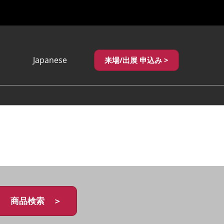
Japanese
来場/出展 申込み >
Japanese
English
繁體中文
商品検索 ＞