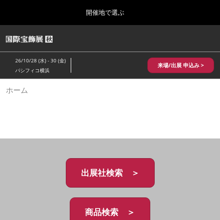
Press
ス
開催地で選ぶ
Escape
キ
to
ッ
close
HOME
グ
プ
the
ロ
2026年10月28日
し
ー
menu.
パシフィコ横浜/Pacifico Yokohama,Japan
26/10/28 (水) - 30 (金)
バ
来場/出展 申込み >
て
パシフィコ横浜
ル
進
ナ
10月 国際宝飾展 秋
ホーム
ビ
む
2026年10月28日
ゲ
パシフィコ横浜/Pacifico Yokohama,Japan
ー
シ
ョ
1月 国際宝飾展
ン
2027年01月27日
を
幕張メッセ/Makuhari Messe
折
り
た
出展社検索 ＞
5月 神戸 国際宝飾展
た
2027年05月20日
む
神戸国際展示場/ Kobe International Exhibition Hall, Japan
商品検索 ＞