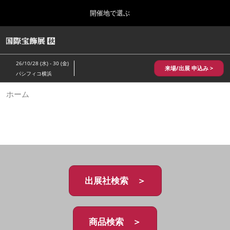
Press
ス
開催地で選ぶ
Escape
キ
to
ッ
close
HOME
グ
プ
the
ロ
2026年10月28日
し
ー
menu.
パシフィコ横浜/Pacifico Yokohama,Japan
26/10/28 (水) - 30 (金)
バ
来場/出展 申込み >
て
パシフィコ横浜
ル
進
ナ
10月 国際宝飾展 秋
ホーム
ビ
む
2026年10月28日
ゲ
パシフィコ横浜/Pacifico Yokohama,Japan
ー
シ
ョ
1月 国際宝飾展
ン
2027年01月27日
を
幕張メッセ/Makuhari Messe
折
り
た
出展社検索 ＞
5月 神戸 国際宝飾展
た
2027年05月20日
む
神戸国際展示場/ Kobe International Exhibition Hall, Japan
商品検索 ＞