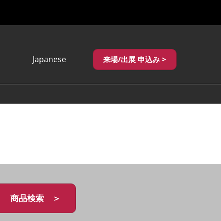
Japanese
来場/出展 申込み >
Japanese
English
繁體中文
商品検索 ＞