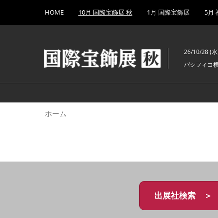
Press
ス
HOME
10月 国際宝飾展 秋
1月 国際宝飾展
5月
Escape
キ
to
ッ
close
プ
the
26/10/28 (水)
し
menu.
パシフィコ
て
進
む
ホーム
出展社検索 ＞