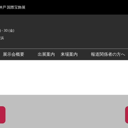
 神戸 国際宝飾展
 - 30 (金)
横浜
展示会概要
出展案内
来場案内
報道関係者の方へ
前回来場者数
会場風景