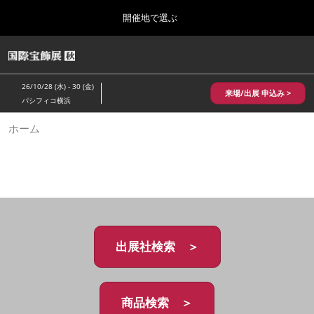
Press
ス
開催地で選ぶ
Escape
キ
to
ッ
close
HOME
グ
プ
the
ロ
2026年10月28日
し
ー
menu.
パシフィコ横浜/Pacifico Yokohama,Japan
26/10/28 (水) - 30 (金)
バ
来場/出展 申込み >
て
パシフィコ横浜
ル
進
ナ
10月 国際宝飾展 秋
ホーム
ビ
む
2026年10月28日
ゲ
パシフィコ横浜/Pacifico Yokohama,Japan
ー
シ
ョ
1月 国際宝飾展
ン
2027年01月27日
を
幕張メッセ/Makuhari Messe
折
り
た
出展社検索 ＞
5月 神戸 国際宝飾展
た
2027年05月20日
む
神戸国際展示場/ Kobe International Exhibition Hall, Japan
商品検索 ＞