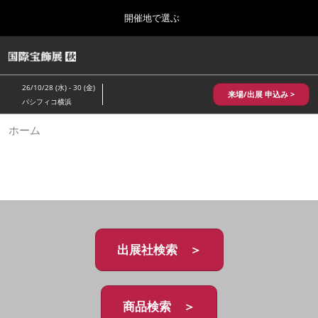
Press
ス
開催地で選ぶ
Escape
キ
to
ッ
close
HOME
グ
プ
the
ロ
2026年10月28日
し
ー
menu.
パシフィコ横浜/Pacifico Yokohama,Japan
26/10/28 (水) - 30 (金)
バ
来場/出展 申込み >
て
パシフィコ横浜
ル
進
ナ
10月 国際宝飾展 秋
ホーム
ビ
む
2026年10月28日
ゲ
パシフィコ横浜/Pacifico Yokohama,Japan
ー
シ
ョ
1月 国際宝飾展
ン
2027年01月27日
を
幕張メッセ/Makuhari Messe
折
り
た
出展社検索 ＞
5月 神戸 国際宝飾展
た
2027年05月20日
む
神戸国際展示場/ Kobe International Exhibition Hall, Japan
商品検索 ＞